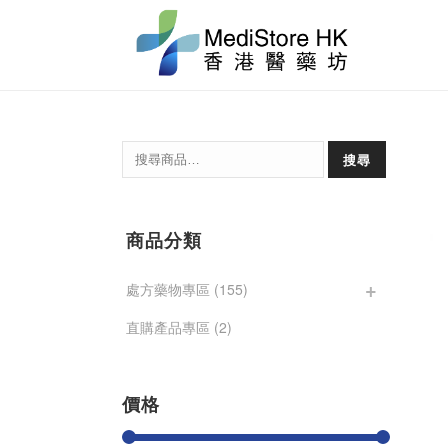
搜
搜尋
尋
關
鍵
商品分類
字:
處方藥物專區
(155)
直購產品專區
(2)
價格