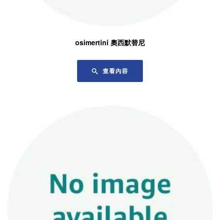
osimertini 奧西默替尼
查看內容