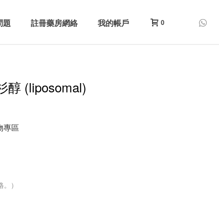
問題
註冊藥房網絡
我的帳戶
0
醇 (liposomal)
物專區
格。）